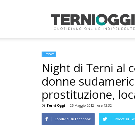
Terni
Oggi
Cronaca
Night di Terni al 
donne sudamerica
prostituzione, lo
Di
Terni Oggi
-
25 Maggio 2012 - ore 12:32
Condividi su Facebook
Tweet su Twi