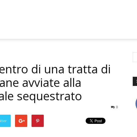
centro di una tratta di
ne avviate alla
cale sequestrato
0
tter