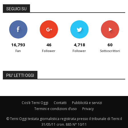
SEGUICI SU
16,793
46
4,718
60
Fan
Follower
Follower
Sottoscrittori
PIU' LETTI OGGI
Cos’è Terni Oggi
Contatti
Pubblicità e servizi
Termini e condizioni d’uso
Privacy
© Terni Oggi testata giornalistica registrata presso il tribunale di Terni il
31/05/11 cron. 885 N° 10/11