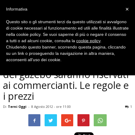
×
Informativa
Questo sito o gli strumenti terzi da questo utilizzati si avvalgono
di cookie necessari al funzionamento ed utili alle finalità illustrate
nella cookie policy. Se vuoi saperne di più o negare il consenso
a tutti o ad alcuni cookie, consulta la
cookie policy
.
Chiudendo questo banner, scorrendo questa pagina, cliccando
Cronaca
su un link o proseguendo la navigazione in altra maniera,
Notte bianca, maggior parte
acconsenti all’uso dei cookie.
dei gazebo saranno riservati
ai commercianti. Le regole e
i prezzi
Di
Terni Oggi
-
8 Agosto 2012 - ore 11:00
1