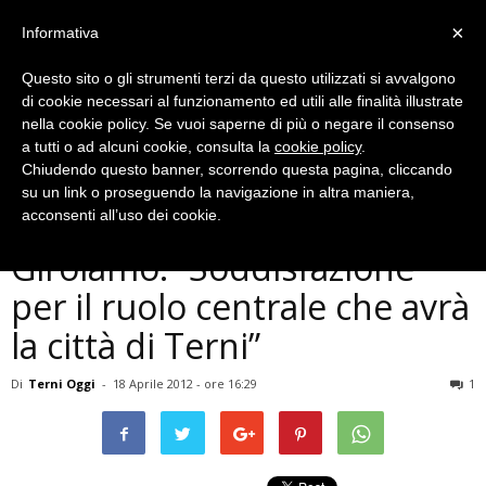
×
Informativa
Questo sito o gli strumenti terzi da questo utilizzati si avvalgono
di cookie necessari al funzionamento ed utili alle finalità illustrate
nella cookie policy. Se vuoi saperne di più o negare il consenso
a tutti o ad alcuni cookie, consulta la
cookie policy
.
Chiudendo questo banner, scorrendo questa pagina, cliccando
Economia
su un link o proseguendo la navigazione in altra maniera,
Nuova Banca Umbra, Di
acconsenti all’uso dei cookie.
Girolamo: ”Soddisfazione
per il ruolo centrale che avrà
la città di Terni”
Di
Terni Oggi
-
18 Aprile 2012 - ore 16:29
1