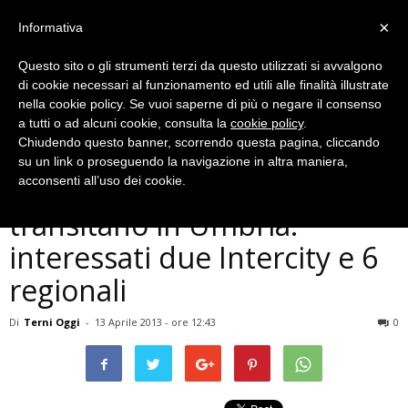
×
Informativa
Questo sito o gli strumenti terzi da questo utilizzati si avvalgono
di cookie necessari al funzionamento ed utili alle finalità illustrate
nella cookie policy. Se vuoi saperne di più o negare il consenso
a tutti o ad alcuni cookie, consulta la
cookie policy
.
Chiudendo questo banner, scorrendo questa pagina, cliccando
Cronaca
su un link o proseguendo la navigazione in altra maniera,
Nuovi orari per 8 treni che
acconsenti all’uso dei cookie.
transitano in Umbria:
interessati due Intercity e 6
regionali
Di
Terni Oggi
-
13 Aprile 2013 - ore 12:43
0