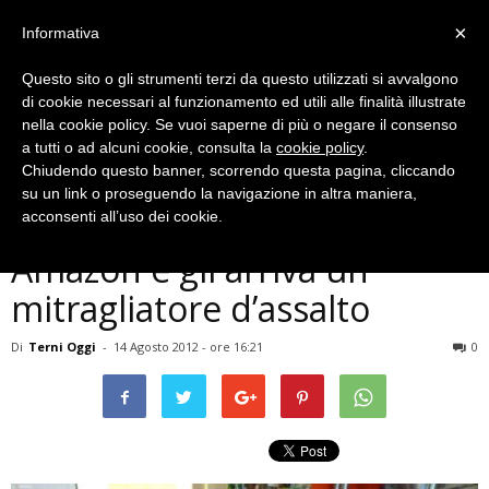
×
Informativa
Questo sito o gli strumenti terzi da questo utilizzati si avvalgono
di cookie necessari al funzionamento ed utili alle finalità illustrate
nella cookie policy. Se vuoi saperne di più o negare il consenso
a tutti o ad alcuni cookie, consulta la
cookie policy
.
Chiudendo questo banner, scorrendo questa pagina, cliccando
News incredibili
su un link o proseguendo la navigazione in altra maniera,
Ordina una TV LCD su
acconsenti all’uso dei cookie.
Amazon e gli arriva un
mitragliatore d’assalto
Di
Terni Oggi
-
14 Agosto 2012 - ore 16:21
0