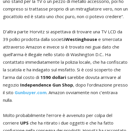
uno stand per la TV o un pezzo di metallo accessorio, poi ho
compreso si trattasse proprio di un mitragliatore vero, non un
giocattolo ed è stato uno choc puro, non ci potevo credere“.
D’altra parte Horvitz si aspettava di trovare una TV LCD da
39 pollici prodotta dalla società
Westinghouse
e smerciata
attraverso Amazon e invece si è trovato nei guai dato che
quell’arma è illegale nello stato di Washington D.C.. Ha
contattato immediatamente la polizia locale, che ha confiscato
la scatola e ha indagato sul misfatto. Si è così scoperto che
l’arma dal costo di
1590 dollari
sarebbe dovuta arrivare al
negozio
Independence Gun Shop
, dopo l’ordinazione presso
il sito
Gunbuyer.com
. Amazon ovviamente non c’entrava
nulla.
Molto probabilmente l’errore è avvenuto per colpa del
corriere
UPS
che ha ritirato i due oggetti e che ha fatto
confusione nella consegna dei prodotti. Horvitz ha raccontato