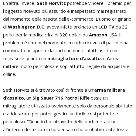
un’altra. Invece,
Seth Horvitz
potrebbe vincere il premio per
l’oggetto ricevuto più assurdo e inaspettato mai registrato
dal momento della nascita dell’e-commerce. L’uomo originario
di
Washington D.C.
aveva infatti ordinato un
LCD TV
da 32
pollici per la modica cifra di 320 dollari da
Amazon
USA. Il
problema è nato nel momento in cui ha ricevuto il pacco e ha
cominciato ad aprirlo: dal cartone non è infatti uscito un
televisore quanto un
mitragliatore d’assalto
, un’arma
militare molto pericolosa e soprattutto illegale da acquistare
online.
Seth Horvitz si è trovato così di fronte a un’
arma militare
d’assalto
, un
Sig Sauer 716 Patrol Rifle
ossia un
mitragliatore utilizzato ovviamente solo da personale abilitato
e addestrato per poter gestire un fucile così potente e
pericoloso: “Quando ho intravisto delle parti metalliche
all’interno della scatola ho pensato che probabilmente fosse