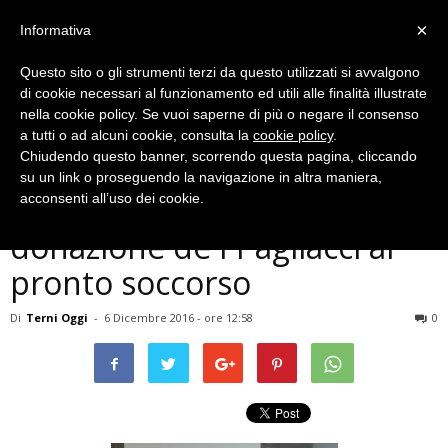
×
Informativa
Questo sito o gli strumenti terzi da questo utilizzati si avvalgono
di cookie necessari al funzionamento ed utili alle finalità illustrate
nella cookie policy. Se vuoi saperne di più o negare il consenso
a tutti o ad alcuni cookie, consulta la
cookie policy
.
Chiudendo questo banner, scorrendo questa pagina, cliccando
Cronaca
su un link o proseguendo la navigazione in altra maniera,
Ospedale di Terni, nuova
acconsenti all’uso dei cookie.
donazione de I Pagliacci al
pronto soccorso
Di
Terni Oggi
-
6 Dicembre 2016 - ore 12:58
0