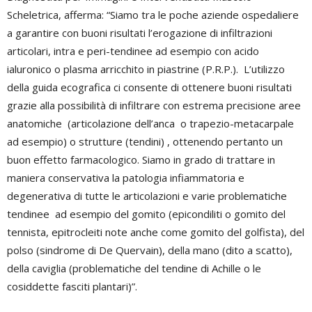
Scheletrica, afferma: “Siamo tra le poche aziende ospedaliere
a garantire con buoni risultati l’erogazione di infiltrazioni
articolari, intra e peri-tendinee ad esempio con acido
ialuronico o plasma arricchito in piastrine (P.R.P.). L’utilizzo
della guida ecografica ci consente di ottenere buoni risultati
grazie alla possibilità di infiltrare con estrema precisione aree
anatomiche (articolazione dell’anca o trapezio-metacarpale
ad esempio) o strutture (tendini) , ottenendo pertanto un
buon effetto farmacologico. Siamo in grado di trattare in
maniera conservativa la patologia infiammatoria e
degenerativa di tutte le articolazioni e varie problematiche
tendinee ad esempio del gomito (epicondiliti o gomito del
tennista, epitrocleiti note anche come gomito del golfista), del
polso (sindrome di De Quervain), della mano (dito a scatto),
della caviglia (problematiche del tendine di Achille o le
cosiddette fasciti plantari)”.