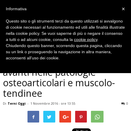
×
Informativa
Questo sito o gli strumenti terzi da questo utilizzati si avvalgono
di cookie necessari al funzionamento ed utili alle finalità illustrate
nella cookie policy. Se vuoi saperne di più o negare il consenso
a tutti o ad alcuni cookie, consulta la
cookie policy
.
Chiudendo questo banner, scorrendo questa pagina, cliccando
Cronaca
su un link o proseguendo la navigazione in altra maniera,
Ospedale di Terni, passi
acconsenti all’uso dei cookie.
avanti nelle patologie
osteoarticolari e muscolo-
tendinee
Di
Terni Oggi
-
1 Novembre 2016 - ore 13:55
0