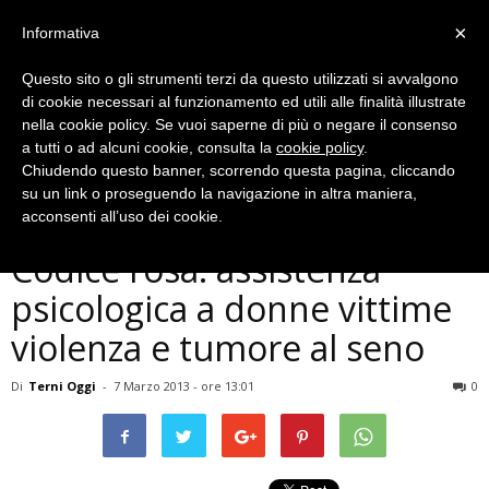
×
Informativa
Questo sito o gli strumenti terzi da questo utilizzati si avvalgono
di cookie necessari al funzionamento ed utili alle finalità illustrate
nella cookie policy. Se vuoi saperne di più o negare il consenso
a tutti o ad alcuni cookie, consulta la
cookie policy
.
Chiudendo questo banner, scorrendo questa pagina, cliccando
Cronaca
su un link o proseguendo la navigazione in altra maniera,
Ospedale di Terni, via al
acconsenti all’uso dei cookie.
Codice rosa: assistenza
psicologica a donne vittime
violenza e tumore al seno
Di
Terni Oggi
-
7 Marzo 2013 - ore 13:01
0