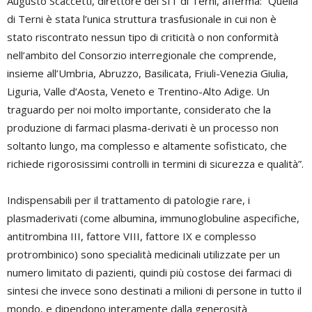
Augusto Scaccetti, direttore del SIT di Terni, afferma: “Quella
di Terni è stata l’unica struttura trasfusionale in cui non è
stato riscontrato nessun tipo di criticità o non conformità
nell’ambito del Consorzio interregionale che comprende,
insieme all’Umbria, Abruzzo, Basilicata, Friuli-Venezia Giulia,
Liguria, Valle d’Aosta, Veneto e Trentino-Alto Adige. Un
traguardo per noi molto importante, considerato che la
produzione di farmaci plasma-derivati è un processo non
soltanto lungo, ma complesso e altamente sofisticato, che
richiede rigorosissimi controlli in termini di sicurezza e qualità”.
Indispensabili per il trattamento di patologie rare, i
plasmaderivati (come albumina, immunoglobuline aspecifiche,
antitrombina III, fattore VIII, fattore IX e complesso
protrombinico) sono specialità medicinali utilizzate per un
numero limitato di pazienti, quindi più costose dei farmaci di
sintesi che invece sono destinati a milioni di persone in tutto il
mondo, e dipendono interamente dalla generosità