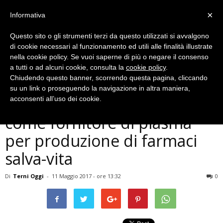
×
Informativa
Questo sito o gli strumenti terzi da questo utilizzati si avvalgono
di cookie necessari al funzionamento ed utili alle finalità illustrate
nella cookie policy. Se vuoi saperne di più o negare il consenso
a tutti o ad alcuni cookie, consulta la
cookie policy
.
Chiudendo questo banner, scorrendo questa pagina, cliccando
Cronaca
su un link o proseguendo la navigazione in altra maniera,
Ospedale Terni accreditato
acconsenti all’uso dei cookie.
come fornitore di plasma
per produzione di farmaci
salva-vita
Di
Terni Oggi
-
11 Maggio 2017 - ore 13:32
0