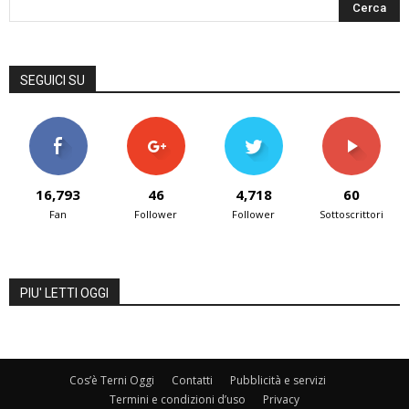
SEGUICI SU
16,793
46
4,718
60
Fan
Follower
Follower
Sottoscrittori
PIU' LETTI OGGI
Cos’è Terni Oggi
Contatti
Pubblicità e servizi
Termini e condizioni d’uso
Privacy