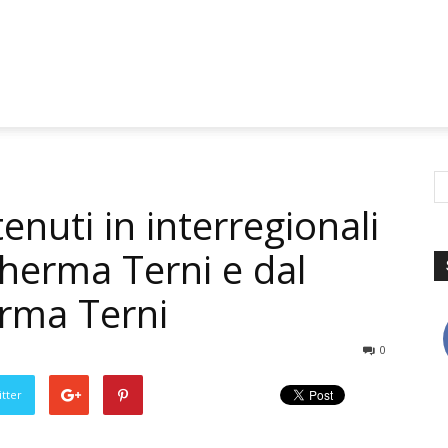
tenuti in interregionali
herma Terni e dal
erma Terni
0
tter