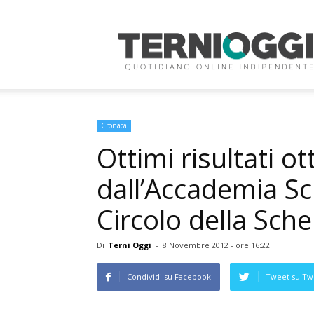
Terni
Oggi
Cronaca
Ottimi risultati ot
dall’Accademia Sc
Circolo della Sch
Di
Terni Oggi
-
8 Novembre 2012 - ore 16:22
Condividi su Facebook
Tweet su Twi