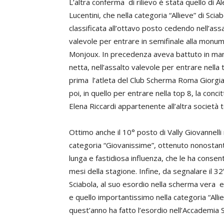
L’altra conferma di rilievo è stata quello di Al
Lucentini, che nella categoria “Allieve” di Scia
classificata all’ottavo posto cedendo nell’ass
valevole per entrare in semifinale alla monu
Monjoux. In precedenza aveva battuto in ma
netta, nell’assalto valevole per entrare nella 
prima l’atleta del Club Scherma Roma Giorgia 
poi, in quello per entrare nella top 8, la conci
Elena Riccardi appartenente all’altra società 
Ottimo anche il 10° posto di Vally Giovannelli 
categoria “Giovanissime”, ottenuto nonostan
lunga e fastidiosa influenza, che le ha consent
mesi della stagione. Infine, da segnalare il 
Sciabola, al suo esordio nella scherma vera e
e quello importantissimo nella categoria “Allie
quest’anno ha fatto l’esordio nell’Accademia 