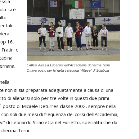
essia
bola si è
alto
mentale
niera
top 16,
Fratini e
ttadina
ternana.
L'atleta Alessia Lucentini dell'Accademia Scherma Terni.
Ottavo posto per lei nella categoria "Allieve" di Sciabola
nella
te non si sia preparata adeguatamente a causa di una
ito di allenarsi solo per tre volte in questi due primi
32° posto di Micaele Deturres classe 2002, sempre nella
 con soli due mesi di frequenza dei corsi dell’Accademia,
vi” di Leonardo Sciarretta nel Fioretto, specialità che da
Scherma Terni.