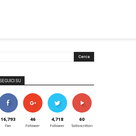
SEGUICI SU
16,793
46
4,718
60
Fan
Follower
Follower
Sottoscrittori