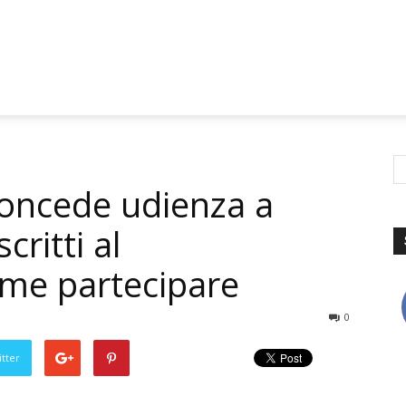
oncede udienza a
scritti al
ome partecipare
0
tter