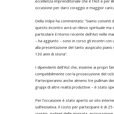
eccellenza imprenditoriale che è l’Ast e per il
occasione per darci coraggio e maggior carica 
Della Volpe ha commentato: “Siamo convinti d
questo incontro avrà un rilievo spirituale ma sa
particolare il ritorno recente dell’Ast nelle 
– ha aggiunto – sono in corso gli incontri con
alla presentazione del tanto auspicato piano c
130 anni di storia”.
I dipendenti dell’Ast che, insieme ai propri fa
compatibilmente con la prosecuzione del cicl
Parteciperanno anche almeno tre pullman dei l
gruppi di altre realtà produttive – è stato s
Per l’occasione è stato aperto un sito intern
sull’iniziativa. Il costo per partecipare è di 
viaggio, gadget delle giornata, assicurazione 