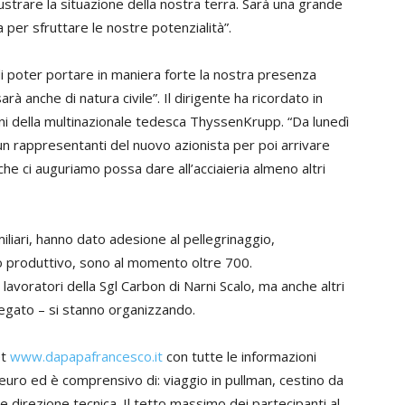
lustrare la situazione della nostra terra. Sarà una grande
per sfruttare le nostre potenzialità”.
i poter portare in maniera forte la nostra presenza
rà anche di natura civile”. Il dirigente ha ricordato in
mani della multinazionale tedesca ThyssenKrupp. “Da lunedì
 un rappresentanti del nuovo azionista per poi arrivare
he ci auguriamo possa dare all’acciaieria almeno altri
miliari, hanno dato adesione al pellegrinaggio,
o produttivo, sono al momento oltre 700.
avoratori della Sgl Carbon di Narni Scalo, ma anche altri
piegato – si stanno organizzando.
et
www.dapapafrancesco.it
con tutte le informazioni
25 euro ed è comprensivo di: viaggio in pullman, cestino da
e direzione tecnica. Il tetto massimo dei partecipanti al