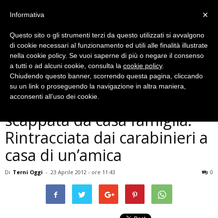
×
Informativa
Questo sito o gli strumenti terzi da questo utilizzati si avvalgono
di cookie necessari al funzionamento ed utili alle finalità illustrate
nella cookie policy. Se vuoi saperne di più o negare il consenso
a tutti o ad alcuni cookie, consulta la
cookie policy
.
Chiudendo questo banner, scorrendo questa pagina, cliccando
Cronaca
su un link o proseguendo la navigazione in altra maniera,
Paura per una 13enne
acconsenti all’uso dei cookie.
scappata da casa famiglia.
Rintracciata dai carabinieri a
casa di un’amica
Di
Terni Oggi
-
23 Aprile 2012 - ore 11:43
0