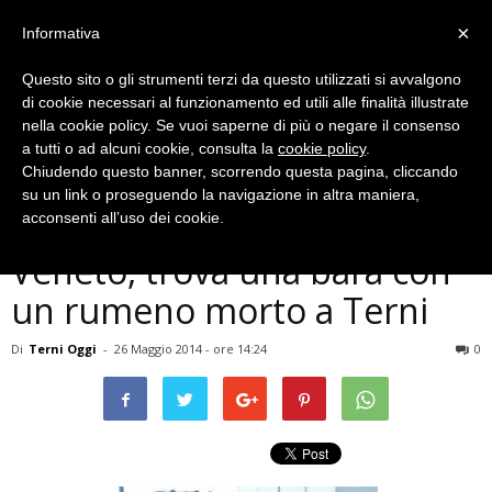
×
Informativa
Questo sito o gli strumenti terzi da questo utilizzati si avvalgono
di cookie necessari al funzionamento ed utili alle finalità illustrate
nella cookie policy. Se vuoi saperne di più o negare il consenso
a tutti o ad alcuni cookie, consulta la
cookie policy
.
Chiudendo questo banner, scorrendo questa pagina, cliccando
Cronaca
su un link o proseguendo la navigazione in altra maniera,
Polizia ferma furgone in
acconsenti all’uso dei cookie.
Veneto, trova una bara con
un rumeno morto a Terni
Di
Terni Oggi
-
26 Maggio 2014 - ore 14:24
0