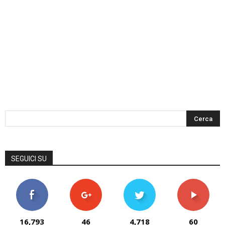
SEGUICI SU
16,793
46
4,718
60