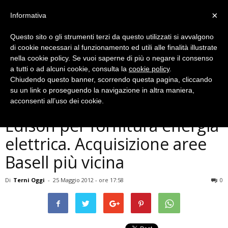
×
Informativa
Questo sito o gli strumenti terzi da questo utilizzati si avvalgono
di cookie necessari al funzionamento ed utili alle finalità illustrate
nella cookie policy. Se vuoi saperne di più o negare il consenso
a tutti o ad alcuni cookie, consulta la
cookie policy
.
Chiudendo questo banner, scorrendo questa pagina, cliccando
Economia
su un link o proseguendo la navigazione in altra maniera,
Polo chimico, accordo con
acconsenti all’uso dei cookie.
Edison per fornitura energia
elettrica. Acquisizione aree
Basell più vicina
Di
Terni Oggi
-
25 Maggio 2012 - ore 17:58
0