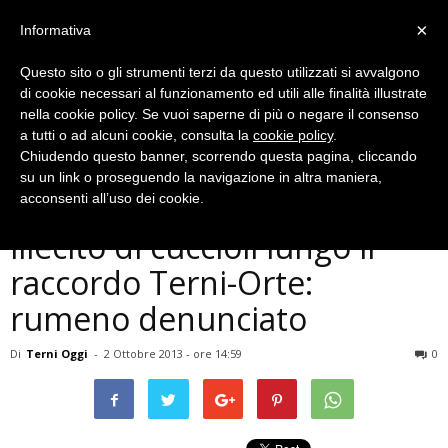
×
Informativa
Questo sito o gli strumenti terzi da questo utilizzati si avvalgono
di cookie necessari al funzionamento ed utili alle finalità illustrate
nella cookie policy. Se vuoi saperne di più o negare il consenso
a tutti o ad alcuni cookie, consulta la
cookie policy
.
Chiudendo questo banner, scorrendo questa pagina, cliccando
Cronaca
su un link o proseguendo la navigazione in altra maniera,
Polstrada scopre trasporto
acconsenti all’uso dei cookie.
illecito di cuccioli lungo il
raccordo Terni-Orte:
rumeno denunciato
Di
Terni Oggi
-
2 Ottobre 2013 - ore 14:59
0