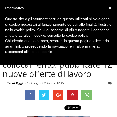
×
Informativa
Questo sito o gli strumenti terzi da questo utilizzati si avvalgono
di cookie necessari al funzionamento ed utili alle finalità illustrate
nella cookie policy. Se vuoi saperne di più o negare il consenso
a tutti o ad alcuni cookie, consulta la
cookie policy
.
Chiudendo questo banner, scorrendo questa pagina, cliccando
Economia
su un link o proseguendo la navigazione in altra maniera,
Provincia di Terni, centro di
acconsenti all’uso dei cookie.
collocamento: pubblicate 12
nuove offerte di lavoro
Di
Terni Oggi
-
17 Giugno 2014 - ore 12:45
0