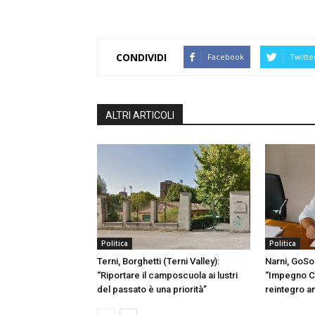
CONDIVIDI
Facebook
Twitte
ALTRI ARTICOLI
Politica
Politica
Terni, Borghetti (Terni Valley):
Narni, GoSo
“Riportare il camposcuola ai lustri
“Impegno C
del passato è una priorità”
reintegro a