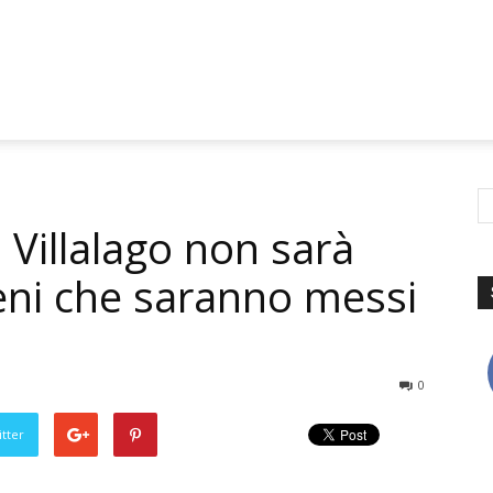
: Villalago non sarà
eni che saranno messi
0
tter