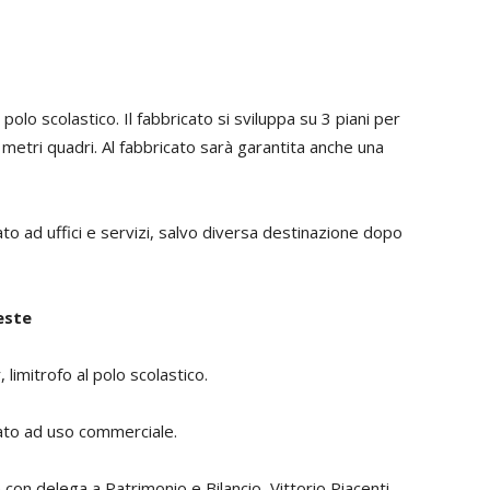
 polo scolastico. Il fabbricato si sviluppa su 3 piani per
 metri quadri. Al fabbricato sarà garantita anche una
ato ad uffici e servizi, salvo diversa destinazione dopo
este
 limitrofo al polo scolastico.
nato ad uso commerciale.
 con delega a Patrimonio e Bilancio, Vittorio Piacenti