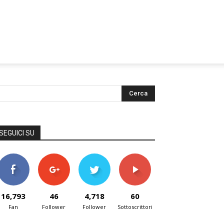
SEGUICI SU
16,793
46
4,718
60
Fan
Follower
Follower
Sottoscrittori