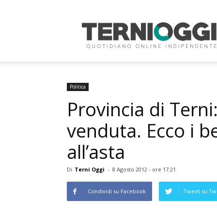
Terni
Oggi
Politica
Provincia di Terni
venduta. Ecco i b
all’asta
Di
Terni Oggi
-
8 Agosto 2012 - ore 17:21
Condividi su Facebook
Tweet su Twi