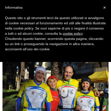
×
Informativa
Questo sito o gli strumenti terzi da questo utilizzati si avvalgono
di cookie necessari al funzionamento ed utili alle finalità illustrate
nella cookie policy. Se vuoi saperne di più o negare il consenso
a tutti o ad alcuni cookie, consulta la
cookie policy
.
Chiudendo questo banner, scorrendo questa pagina, cliccando
atleti-amatori-podistica-terni-agabiti-
su un link o proseguendo la navigazione in altra maniera,
acconsenti all’uso dei cookie.
vaccarini-gennari-grillo