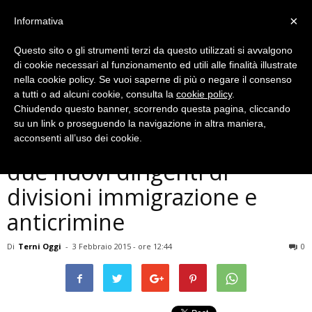
×
Informativa
Questo sito o gli strumenti terzi da questo utilizzati si avvalgono
di cookie necessari al funzionamento ed utili alle finalità illustrate
nella cookie policy. Se vuoi saperne di più o negare il consenso
a tutti o ad alcuni cookie, consulta la
cookie policy
.
Chiudendo questo banner, scorrendo questa pagina, cliccando
Cronaca
su un link o proseguendo la navigazione in altra maniera,
Questura di Terni: arrivati
acconsenti all’uso dei cookie.
due nuovi dirigenti di
divisioni immigrazione e
anticrimine
Di
Terni Oggi
-
3 Febbraio 2015 - ore 12:44
0