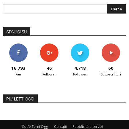
SEGUICI SU
16,793
46
4,718
60
Fan
Follower
Follower
Sottoscrittori
PIU' LETTI OGGI
Cos’è Terni Oggi
Contatti
Pubblicità e servizi