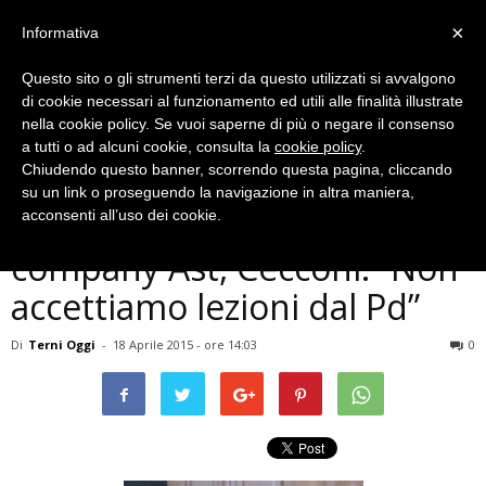
×
Informativa
Questo sito o gli strumenti terzi da questo utilizzati si avvalgono
di cookie necessari al funzionamento ed utili alle finalità illustrate
nella cookie policy. Se vuoi saperne di più o negare il consenso
a tutti o ad alcuni cookie, consulta la
cookie policy
.
Chiudendo questo banner, scorrendo questa pagina, cliccando
Politica
su un link o proseguendo la navigazione in altra maniera,
Regionali Umbria, public
acconsenti all’uso dei cookie.
company Ast, Cecconi: ”Non
accettiamo lezioni dal Pd”
Di
Terni Oggi
-
18 Aprile 2015 - ore 14:03
0