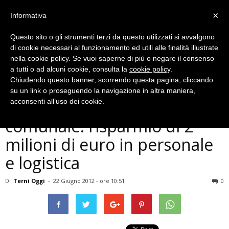
×
Informativa
Questo sito o gli strumenti terzi da questo utilizzati si avvalgono
di cookie necessari al funzionamento ed utili alle finalità illustrate
nella cookie policy. Se vuoi saperne di più o negare il consenso
a tutti o ad alcuni cookie, consulta la
cookie policy
.
Chiudendo questo banner, scorrendo questa pagina, cliccando
Politica
su un link o proseguendo la navigazione in altra maniera,
Riorganizzazione macchina
acconsenti all’uso dei cookie.
comunale: risparmio di 2
milioni di euro in personale
e logistica
Di
Terni Oggi
-
22 Giugno 2012 - ore 10:51
0