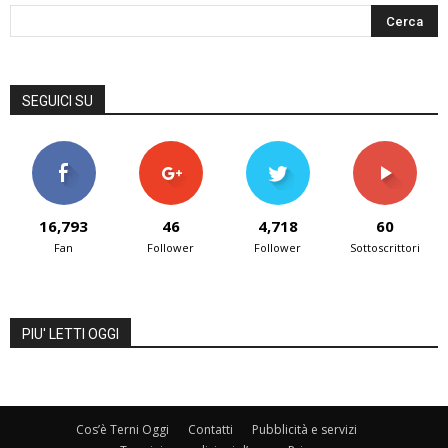
SEGUICI SU
16,793
46
4,718
60
Fan
Follower
Follower
Sottoscrittori
PIU' LETTI OGGI
Cos’è Terni Oggi
Contatti
Pubblicità e servizi