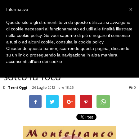
×
Informativa
Questo sito o gli strumenti terzi da questo utilizzati si avvalgono
di cookie necessari al funzionamento ed utili alle finalità illustrate
nella cookie policy. Se vuoi saperne di più o negare il consenso
a tutti o ad alcuni cookie, consulta la
cookie policy
.
Chiudendo questo banner, scorrendo questa pagina, cliccando
Eventi Archiviati
su un link o proseguendo la navigazione in altra maniera,
SAGRA – Sagra de la ”pizza
acconsenti all’uso dei cookie.
sotto lu foco”
Di
Terni Oggi
-
26 Luglio 2012 - ore 18:25
0