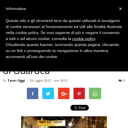
×
Informativa
Questo sito o gli strumenti terzi da questo utilizzati si avvalgono
di cookie necessari al funzionamento ed utili alle finalità illustrate
nella cookie policy. Se vuoi saperne di più o negare il consenso
a tutti o ad alcuni cookie, consulta la
cookie policy
.
Chiudendo questo banner, scorrendo questa pagina, cliccando
Eventi Archiviati
su un link o proseguendo la navigazione in altra maniera,
SAGRA – Sagra degli gnocchi
acconsenti all’uso dei cookie.
di Guardea
Di
Terni Oggi
-
26 Luglio 2012 - ore 18:57
0