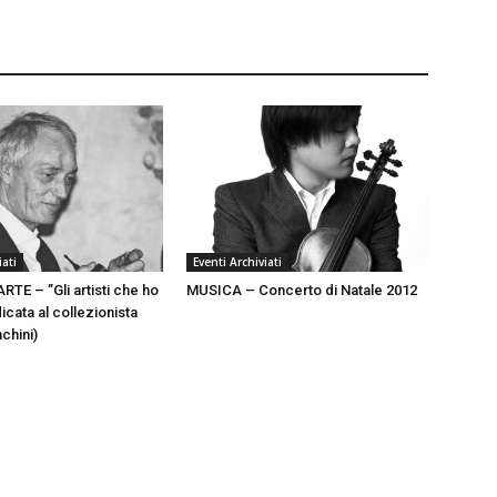
iati
Eventi Archiviati
TE – ”Gli artisti che ho
MUSICA – Concerto di Natale 2012
cata al collezionista
chini)