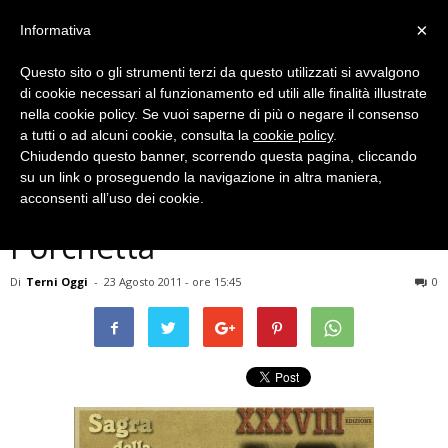
×
Informativa
Questo sito o gli strumenti terzi da questo utilizzati si avvalgono
di cookie necessari al funzionamento ed utili alle finalità illustrate
nella cookie policy. Se vuoi saperne di più o negare il consenso
a tutti o ad alcuni cookie, consulta la
cookie policy
.
Chiudendo questo banner, scorrendo questa pagina, cliccando
Eventi Archiviati
su un link o proseguendo la navigazione in altra maniera,
SAGRA – Sagra della
acconsenti all’uso dei cookie.
Porchetta
Di
Terni Oggi
-
23 Agosto 2011 - ore 15:45
0