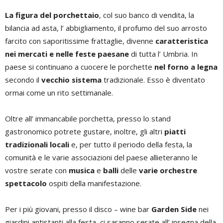
La figura del porchettaio
, col suo banco di vendita, la
bilancia ad asta, l’ abbigliamento, il profumo del suo arrosto
farcito con saporitissime frattaglie, divenne
caratteristica
nei mercati e nelle feste paesane
di tutta l’ Umbria. In
paese si continuano a cuocere le porchette
nel forno a legna
secondo il
vecchio sistema
tradizionale. Esso è diventato
ormai come un rito settimanale.
Oltre all’ immancabile porchetta, presso lo stand
gastronomico potrete gustare, inoltre, gli altri
piatti
tradizionali locali
e, per tutto il periodo della festa, la
comunità e le varie associazioni del paese allieteranno le
vostre serate con
musica
e
balli
delle
varie orchestre
spettacolo
ospiti della manifestazione.
Per i più giovani, presso il disco – wine bar
Garden Side
nei
giardini antistanti alla festa, ci saranno serate all’ insegna della