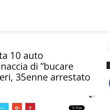
ta 10 auto
naccia di ”bucare
ieri, 35enne arrestato
1
tter