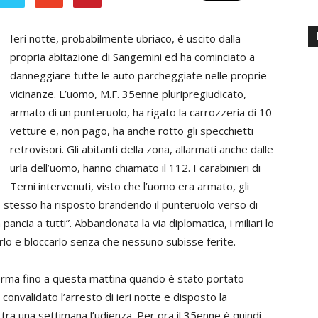
Ieri notte, probabilmente ubriaco, è uscito dalla
propria abitazione di Sangemini ed ha cominciato a
danneggiare tutte le auto parcheggiate nelle proprie
vicinanze. L’uomo, M.F. 35enne pluripregiudicato,
armato di un punteruolo, ha rigato la carrozzeria di 10
vetture e, non pago, ha anche rotto gli specchietti
retrovisori. Gli abitanti della zona, allarmati anche dalle
urla dell’uomo, hanno chiamato il 112. I carabinieri di
Terni intervenuti, visto che l’uomo era armato, gli
o stesso ha risposto brandendo il punteruolo verso di
 pancia a tutti”. Abbandonata la via diplomatica, i miliari lo
rlo e bloccarlo senza che nessuno subisse ferite.
erma fino a questa mattina quando è stato portato
 convalidato l’arresto di ieri notte e disposto la
 tra una settimana l’udienza. Per ora il 35enne è quindi