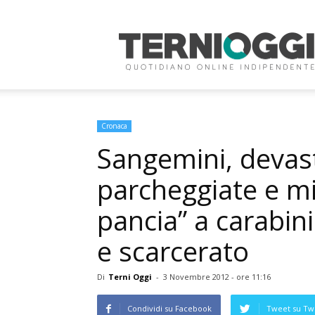
Terni
Oggi
Cronaca
Sangemini, devas
parcheggiate e mi
pancia” a carabin
e scarcerato
Di
Terni Oggi
-
3 Novembre 2012 - ore 11:16
Condividi su Facebook
Tweet su Twi