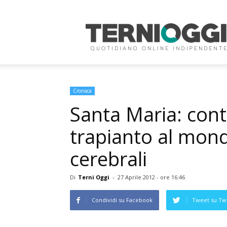
Terni
Oggi
Cronaca
Santa Maria: contr
trapianto al mond
cerebrali
Di
Terni Oggi
-
27 Aprile 2012 - ore 16:46
Condividi su Facebook
Tweet su Twi