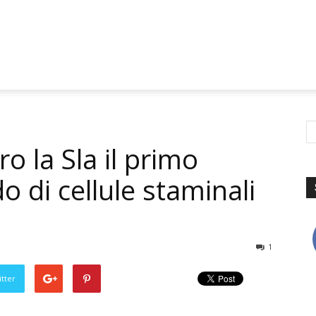
o la Sla il primo
o di cellule staminali
1
tter