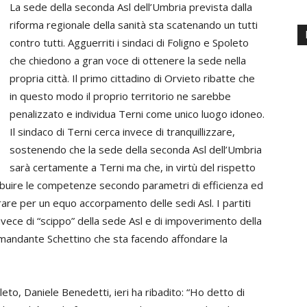
La sede della seconda Asl dell’Umbria prevista dalla
riforma regionale della sanità sta scatenando un tutti
contro tutti. Agguerriti i sindaci di Foligno e Spoleto
che chiedono a gran voce di ottenere la sede nella
propria città. Il primo cittadino di Orvieto ribatte che
in questo modo il proprio territorio ne sarebbe
penalizzato e individua Terni come unico luogo idoneo.
Il sindaco di Terni cerca invece di tranquillizzare,
sostenendo che la sede della seconda Asl dell’Umbria
sarà certamente a Terni ma che, in virtù del rispetto
distribuire le competenze secondo parametri di efficienza ed
orare per un equo accorpamento delle sedi Asl. I partiti
nvece di “scippo” della sede Asl e di impoverimento della
omandante Schettino che sta facendo affondare la
oleto, Daniele Benedetti, ieri ha ribadito: “Ho detto di