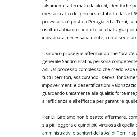
falsamente affermato da alcuni, identifiche per
messa in atto del percorso stabilito dall’art.5
provvisoria è posta a Perugia ed a Terni, sen
risultati abbiamo condotto una battaglia polit
individuata, necessariamente, come sede prov
Il sindaco prosegue affermando che “ora c’è d
generale Sandro Fratini, persona competente 
Asl. Un processo complesso che credo vada con
tutti i territori, assicurando i servizi fondamen
impoverimenti e desertificazioni; valorizzaz
guardando unicamente alla qualità; forte inte
all’efficienza e all’efficacia per garantire quel
Per Di Girolamo non è esatto affermare, come 
sia più leggera e quindi più virtuosa di quella 
amministrativi e sanitari della Asl di Terni ri