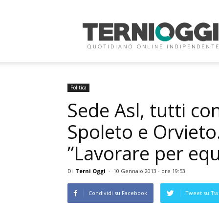
Terni
Oggi
Politica
Sede Asl, tutti con
Spoleto e Orvieto
”Lavorare per eq
Di
Terni Oggi
-
10 Gennaio 2013 - ore 19:53
Condividi su Facebook
Tweet su Twi