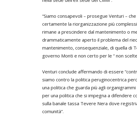
nella sede dell’ex sede del CMM”.
“Siamo consapevoli – prosegue Venturi – che 
certamente la riorganizzazione più complessi
rimane a prescindere dal mantenimento o me
drammaticamente aperto il problema del riequil
mantenimento, consequenziale, di quella di Ter
governo Monti e non certo per le “ non scelte”
Venturi conclude affermando di essere “contro l
siamo contro la politica peruginocentrica per
una politica che guarda più agli organigrammi
per una politica che si impegna a difendere co
sulla banale tassa Tevere Nera dove registria
comunità”.