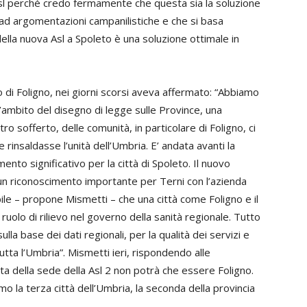
l perché credo fermamente che questa sia la soluzione
e ad argomentazioni campanilistiche e che si basa
ella nuova Asl a Spoleto è una soluzione ottimale in
di Foligno, nei giorni scorsi aveva affermato: “Abbiamo
’ambito del disegno di legge sulle Province, una
 sofferto, delle comunità, in particolare di Foligno, ci
e rinsaldasse l’unità dell’Umbria. E’ andata avanti la
mento significativo per la città di Spoleto. Il nuovo
 un riconoscimento importante per Terni con l’azienda
ile – propone Mismetti – che una città come Foligno e il
uolo di rilievo nel governo della sanità regionale. Tutto
la base dei dati regionali, per la qualità dei servizi e
tta l’Umbria”. Mismetti ieri, rispondendo alle
lta della sede della Asl 2 non potrà che essere Foligno.
la terza città dell’Umbria, la seconda della provincia