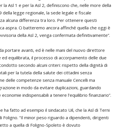
 la Asl 1 e per la Asl 2, definiscono che, nelle more della
9 della legge regionale, la sede legale e fiscale
za alcuna differenza tra loro. Per ottenere questi
ica aspra. Ci batteremo ancora affinché quella che oggi è
visoria della Asl 2, venga confermata definitivamente”.
a portare avanti, ed è nelle mani del nuovo direttore
ed equilibrata, il processo di accorpamento delle due
dotto secondo alcuni criteri: rispetto della dignità di
tali per la tutela della salute dei cittadini senza
ione delle competenze senza manuale Cencelli ma
grazione in modo da evitare duplicazioni, guardando
le economie indispensabili a tenere l’equilibrio finanziario”.
ha fatto ad esempio il sindacato Uil, che la Asl di Terni
di Foligno. “Il minor peso riguardo a dipendenti, dirigenti
spetto a quella di Foligno-Spoleto è dovuto