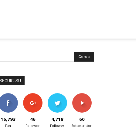
SEGUICI SU
16,793
46
4,718
60
Fan
Follower
Follower
Sottoscrittori