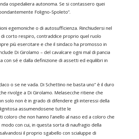
enda ospedaliera autonoma. Se si contassero quei
bbondantemente Foligno-Spoleto”.
isioni egemoniche o di autosufficienza. Rinchiudersi nel
di corto respiro, contraddice proprio quel ruolo
pre più esercitare e che il sindaco ha promosso in
nclude Di Girolamo – del cavalcare ogni mal di pancia
 con sé e dalla definizione di assetti ed equilibri in
sindaco o se ne vada. Di Schettino ne basta uno” è il duro
che rivolge a Di Girolamo. Melasecche ritiene che
n solo non è in grado di difendere gli interessi della
 dignitosa assumendosene tutte le
ti coloro che non hanno l’anello al naso ed a coloro che
 il modo con cui, in questa sorta di naufragio della
 salvandosi il proprio sgabello con scialuppe di