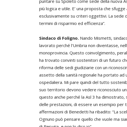
puntare su Spoleto come sede della nuova As
più logica e utile. E’ una proposta che sfugg
esclusivamente su criteri oggettivi. La sede d
termini di risparmio ed efficienza”.
Sindaco di Foligno.
Nando Mismetti, sindaco 
lavorato perché l’Umbria non diventasse, nell
monoprovincia. Questo coinvolgimento, peraltro
ha trovato convinti sostenitori di un futuro ch
riforma delle sedi giudiziarie con un riconosci
assetto della sanità regionale ha portato ad
ospedaliera. Mi pare quindi del tutto sostenib
suo territorio devono vedere riconosciuto un r
questo anche perché la Asl 3 ha dimostrato, sul
delle prestazioni, di essere un esempio per tu
affermazioni di Benedetti ha ribadito: “La sce
Ognuno può pensare quello che vuole ma siamo 
di Perugia, e non lo dico io”.