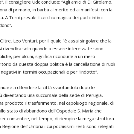
”. Il consigliere Udc conclude: “Agli amici di Di Girolamo,
ona di primario, in barba al merito ed ai manifesti con la
a. A Terni prevale il cerchio magico dei pochi intimi
dono”.
Oltre, Leo Venturi, per il quale “è assai singolare che la
tà si rivendica solo quando a essere interessate sono
iche, per alcuni, significa ricondurle a un mero
ritorio da questa doppia politica è la cancellazione di ruoli
negativi in termini occupazionali e per l’indotto”.
inuare a difendere la città svuotandola dopo le
ù diventando una succursale della sede di Perugia,
ha prodotto il trasferimento, nel capoluogo regionale, di
ullo stato di abbandono dell’Ospedale S. Maria che
per consentire, nel tempo, di riempire la mega struttura
la Regione dell’Umbria i cui pochissimi resti sono relegati