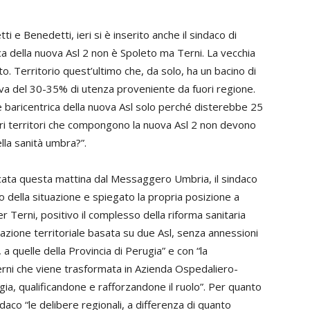
ti e Benedetti, ieri si è inserito anche il sindaco di
ca della nuova Asl 2 non è Spoleto ma Terni. La vecchia
to. Territorio quest’ultimo che, da solo, ha un bacino di
tiva del 30-35% di utenza proveniente da fuori regione.
e baricentrica della nuova Asl solo perché disterebbe 25
altri territori che compongono la nuova Asl 2 non devono
lla sanità umbra?”.
icata questa mattina dal Messaggero Umbria, il sindaco
o della situazione e spiegato la propria posizione a
r Terni, positivo il complesso della riforma sanitaria
azione territoriale basata su due Asl, senza annessioni
, a quelle della Provincia di Perugia” e con “la
erni che viene trasformata in Azienda Ospedaliero-
rugia, qualificandone e rafforzandone il ruolo”. Per quanto
ndaco “le delibere regionali, a differenza di quanto