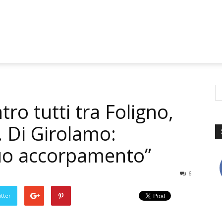
tro tutti tra Foligno,
. Di Girolamo:
uo accorpamento”
6
tter