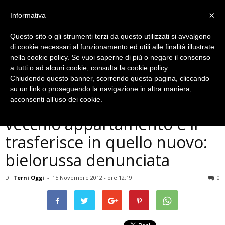
×
Informativa
Questo sito o gli strumenti terzi da questo utilizzati si avvalgono
di cookie necessari al funzionamento ed utili alle finalità illustrate
nella cookie policy. Se vuoi saperne di più o negare il consenso
a tutti o ad alcuni cookie, consulta la
cookie policy
.
Chiudendo questo banner, scorrendo questa pagina, cliccando
Cronaca
su un link o proseguendo la navigazione in altra maniera,
Sfrattata, ruba i mobili dal
acconsenti all’uso dei cookie.
vecchio appartamento e li
trasferisce in quello nuovo:
bielorussa denunciata
Di
Terni Oggi
-
15 Novembre 2012 - ore 12:19
0