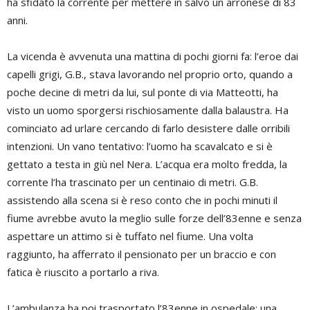
ha sfidato la corrente per mettere in salvo un arronese di 83
anni.
La vicenda è avvenuta una mattina di pochi giorni fa: l’eroe dai
capelli grigi, G.B., stava lavorando nel proprio orto, quando a
poche decine di metri da lui, sul ponte di via Matteotti, ha
visto un uomo sporgersi rischiosamente dalla balaustra. Ha
cominciato ad urlare cercando di farlo desistere dalle orribili
intenzioni. Un vano tentativo: l’uomo ha scavalcato e si è
gettato a testa in giù nel Nera. L’acqua era molto fredda, la
corrente l’ha trascinato per un centinaio di metri. G.B.
assistendo alla scena si è reso conto che in pochi minuti il
fiume avrebbe avuto la meglio sulle forze dell’83enne e senza
aspettare un attimo si è tuffato nel fiume. Una volta
raggiunto, ha afferrato il pensionato per un braccio e con
fatica è riuscito a portarlo a riva.
L’ambulanza ha poi trasportato l’83enne in ospedale: una