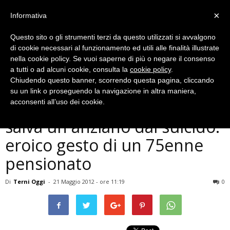
×
Informativa
Questo sito o gli strumenti terzi da questo utilizzati si avvalgono
di cookie necessari al funzionamento ed utili alle finalità illustrate
nella cookie policy. Se vuoi saperne di più o negare il consenso
a tutti o ad alcuni cookie, consulta la
cookie policy
.
Chiudendo questo banner, scorrendo questa pagina, cliccando
Cronaca
su un link o proseguendo la navigazione in altra maniera,
Si tuffa nel fiume Nera e
acconsenti all’uso dei cookie.
salva un anziano dal suicido:
eroico gesto di un 75enne
pensionato
Di
Terni Oggi
-
21 Maggio 2012 - ore 11:19
0