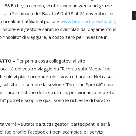
B&B che, in cambio, vi offriranno un weekend grazie
alla Settimana del Baratto! Dal 18 al 24 novembre, si
i breakfast affiliati al portale
www.bed-and-breakfast.it
,
 l’ospite e il gestore saranno svincolati dal pagamento in
“insolito” di viaggiare, a costo zero per investire in
RATTO
– Per prima cosa collegatevi al sito
 località del vostro viaggio da “Ricerca sulla Mappa” nel
che più vi piace proponetele il vostro baratto. Nel caso,
sul sito c’è sempre la sezione “Ricerche Speciali” dove
r caratteristiche della struttura, per vicinanza rispetto
ista” potrete scoprire quali sono le richieste di baratto
a verrà valutata da tutti i gestori partecipanti e sarà
nel tuo profilo Facebook. I beni scambiati e i servizi