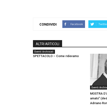
CONDIVIDI
Facebook
Twitte
ALTRI ARTICOLI
Eventi Archiviati
SPETTACOLO – Come ridevamo
Eventi Archiv
MOSTRA D’AR
amato” (dedi
Adriano Ron