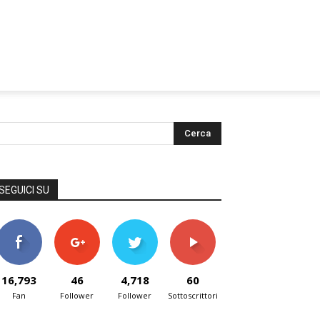
SEGUICI SU
16,793
46
4,718
60
Fan
Follower
Follower
Sottoscrittori