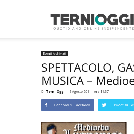
Terni
Oggi
Eventi Archiviati
SPETTACOLO, G
MUSICA – Medioe
Di
Terni Oggi
-
6 Agosto 2011 - ore 11:37
Condividi su Facebook
Tweet su Twi