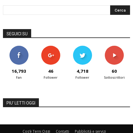
SEGUICI SU
16,793
46
4,718
60
Fan
Follower
Follower
Sottoscrittori
PIU' LETTI OGGI
Cos’è Terni Oggi
Contatti
Pubblicità e servizi