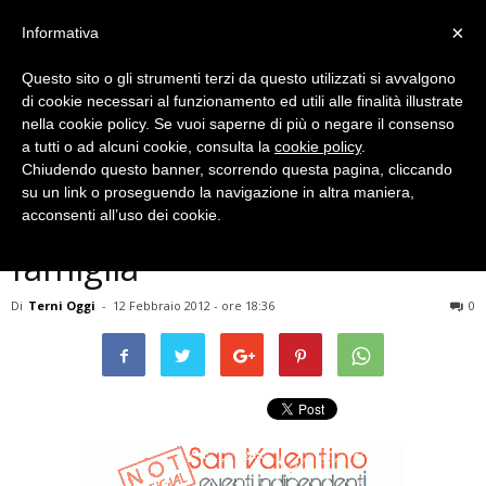
×
Informativa
Questo sito o gli strumenti terzi da questo utilizzati si avvalgono
di cookie necessari al funzionamento ed utili alle finalità illustrate
nella cookie policy. Se vuoi saperne di più o negare il consenso
a tutti o ad alcuni cookie, consulta la
cookie policy
.
Chiudendo questo banner, scorrendo questa pagina, cliccando
Eventi Archiviati
su un link o proseguendo la navigazione in altra maniera,
SPETTACOLO – Io amo la mia
acconsenti all’uso dei cookie.
famiglia
Di
Terni Oggi
-
12 Febbraio 2012 - ore 18:36
0