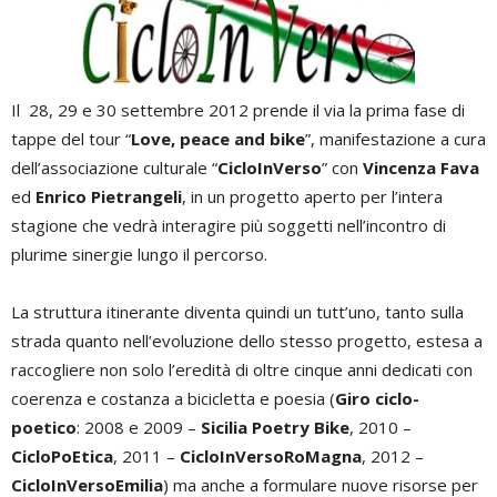
Il 28, 29 e 30 settembre 2012 prende il via la prima fase di
tappe del tour “
Love, peace and bike
”, manifestazione a cura
dell’associazione culturale “
CicloInVerso
” con
Vincenza Fava
ed
Enrico Pietrangeli
, in un progetto aperto per l’intera
stagione che vedrà interagire più soggetti nell’incontro di
plurime sinergie lungo il percorso.
La struttura itinerante diventa quindi un tutt’uno, tanto sulla
strada quanto nell’evoluzione dello stesso progetto, estesa a
raccogliere non solo l’eredità di oltre cinque anni dedicati con
coerenza e costanza a bicicletta e poesia (
Giro ciclo-
poetico
: 2008 e 2009 –
Sicilia Poetry Bike
, 2010 –
CicloPoEtica
, 2011 –
CicloInVersoRoMagna
, 2012 –
CicloInVersoEmilia
) ma anche a formulare nuove risorse per