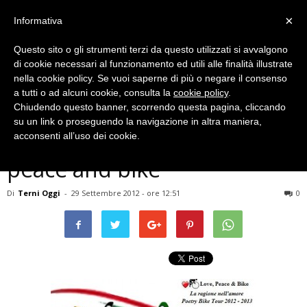
×
Informativa
Questo sito o gli strumenti terzi da questo utilizzati si avvalgono
di cookie necessari al funzionamento ed utili alle finalità illustrate
nella cookie policy. Se vuoi saperne di più o negare il consenso
a tutti o ad alcuni cookie, consulta la
cookie policy
.
Chiudendo questo banner, scorrendo questa pagina, cliccando
Eventi Archiviati
su un link o proseguendo la navigazione in altra maniera,
SPORT E CULTURA – ”Love,
acconsenti all’uso dei cookie.
peace and bike”
Di
Terni Oggi
-
29 Settembre 2012 - ore 12:51
0