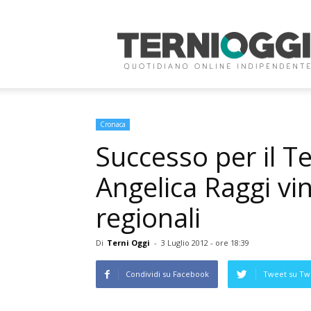
Terni
Oggi
Cronaca
Successo per il Te
Angelica Raggi vi
regionali
Di
Terni Oggi
-
3 Luglio 2012 - ore 18:39
Condividi su Facebook
Tweet su Twi