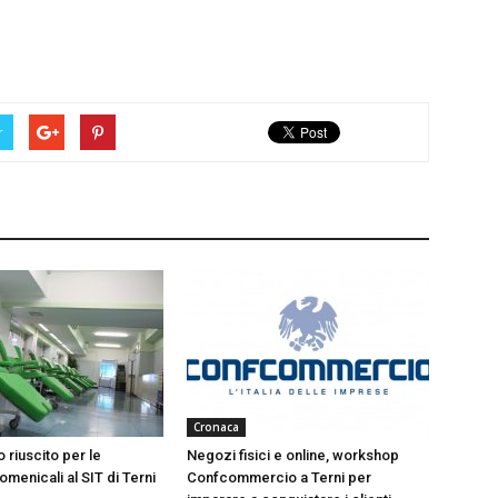
r
Cronaca
 riuscito per le
Negozi fisici e online, workshop
menicali al SIT di Terni
Confcommercio a Terni per