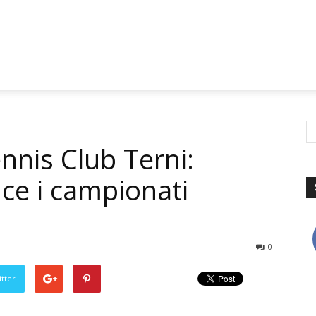
nnis Club Terni:
nce i campionati
0
tter