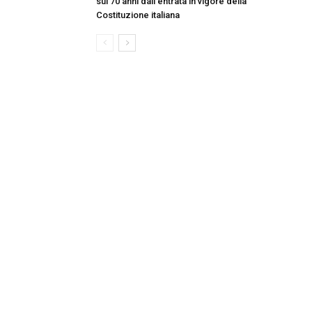
sui 70 anni dall’entrata in vigore della
Costituzione italiana