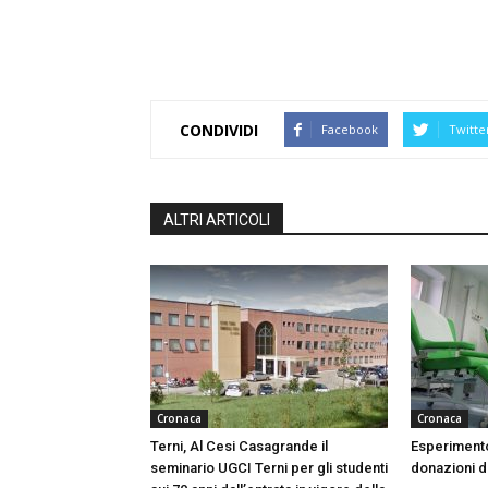
CONDIVIDI
Facebook
Twitte
ALTRI ARTICOLI
Cronaca
Cronaca
Terni, Al Cesi Casagrande il
Esperimento
seminario UGCI Terni per gli studenti
donazioni do