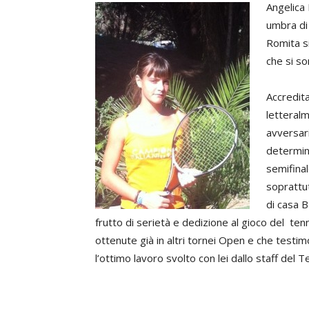
Angelica
umbra di 
Romita si
che si so
Accredita
letteral
avversari
determina
semifinal
soprattut
di casa B
frutto di serietà e dedizione al gioco del te
ottenute già in altri tornei Open e che testimo
l’ottimo lavoro svolto con lei dallo staff del 