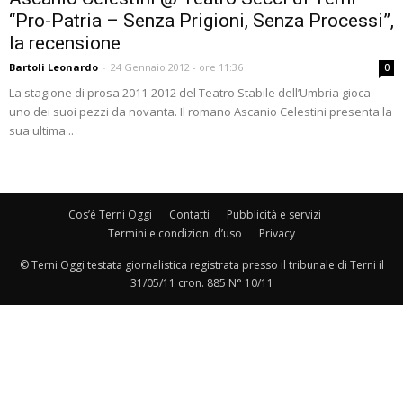
“Pro-Patria – Senza Prigioni, Senza Processi”,
la recensione
Bartoli Leonardo
-
24 Gennaio 2012 - ore 11:36
0
La stagione di prosa 2011-2012 del Teatro Stabile dell’Umbria gioca
uno dei suoi pezzi da novanta. Il romano Ascanio Celestini presenta la
sua ultima...
Cos’è Terni Oggi
Contatti
Pubblicità e servizi
Termini e condizioni d’uso
Privacy
© Terni Oggi testata giornalistica registrata presso il tribunale di Terni il
31/05/11 cron. 885 N° 10/11