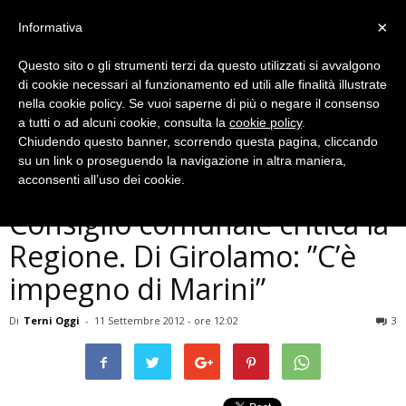
×
Informativa
Questo sito o gli strumenti terzi da questo utilizzati si avvalgono
di cookie necessari al funzionamento ed utili alle finalità illustrate
nella cookie policy. Se vuoi saperne di più o negare il consenso
a tutti o ad alcuni cookie, consulta la
cookie policy
.
Chiudendo questo banner, scorrendo questa pagina, cliccando
Politica
su un link o proseguendo la navigazione in altra maniera,
Tassa Tevere-Nera, il
acconsenti all’uso dei cookie.
Consiglio comunale critica la
Regione. Di Girolamo: ”C’è
impegno di Marini”
Di
Terni Oggi
-
11 Settembre 2012 - ore 12:02
3