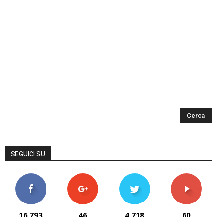
SEGUICI SU
16,793
46
4,718
60