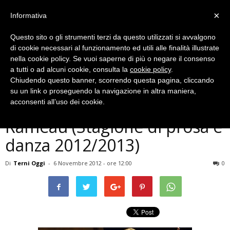
×
Informativa
Questo sito o gli strumenti terzi da questo utilizzati si avvalgono
di cookie necessari al funzionamento ed utili alle finalità illustrate
nella cookie policy. Se vuoi saperne di più o negare il consenso
a tutti o ad alcuni cookie, consulta la
cookie policy
.
Chiudendo questo banner, scorrendo questa pagina, cliccando
Eventi Archiviati
su un link o proseguendo la navigazione in altra maniera,
TEATRO – Il nipote di
acconsenti all’uso dei cookie.
Rameau (Stagione di prosa e
danza 2012/2013)
Di
Terni Oggi
-
6 Novembre 2012 - ore 12:00
0