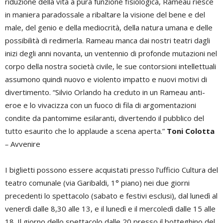
riduzione della vita a pura funzione fisiologica, Rameau riesce
in maniera paradossale a ribaltare la visione del bene e del
male, del genio e della mediocrità, della natura umana e delle
possibilità di redimerla. Rameau manca dai nostri teatri dagli
inizi degli anni novanta, un ventennio di profonde mutazioni nel
corpo della nostra società civile, le sue contorsioni intellettuali
assumono quindi nuovo e violento impatto e nuovi motivi di
divertimento. “Silvio Orlando ha creduto in un Rameau anti-
eroe e lo vivacizza con un fuoco di fila di argomentazioni
condite da pantomime esilaranti, divertendo il pubblico del
tutto esaurito che lo applaude a scena aperta.”
Toni Colotta
–
Avvenire
I biglietti possono essere acquistati presso l’ufficio Cultura del
teatro comunale (via Garibaldi, 1° piano) nei due giorni
precedenti lo spettacolo (sabato e festivi esclusi), dal lunedì al
venerdì dalle 8,30 alle 13, e il lunedì e il mercoledì dalle 15 alle
18. Il giorno dello spettacolo dalle 20 presso il botteghino del