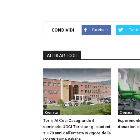
CONDIVIDI
Facebook
Twitte
ALTRI ARTICOLI
Cronaca
Cronaca
Terni, Al Cesi Casagrande il
Esperimento
seminario UGCI Terni per gli studenti
donazioni do
sui 70 anni dall’entrata in vigore della
Costituzione italiana