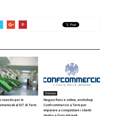
r
Cronaca
 riuscito per le
Negozi fisici e online, workshop
menicali al SIT di Terni
Confcommercio a Terni per
imparare a conquistare i clienti
dentro e fuori dal web