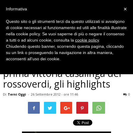
×
Informativa
Questo sito o gli strumenti terzi da questo utilizzati si avvalgono
di cookie necessari al funzionamento ed utili alle finalità illustrate
nella cookie policy. Se vuoi saperne di più o negare il consenso
a tutti o ad alcuni cookie, consulta la
cookie policy
.
Chiudendo questo banner, scorrendo questa pagina, cliccando
Ternana
su un link o proseguendo la navigazione in altra maniera,
Ternana – Crotone 1-0,
acconsenti all’uso dei cookie.
prima vittoria casalinga dei
rossoverdi, gli highlights
Di
Terni Oggi
-
26 Settembre 2012 - ore 11:46
0