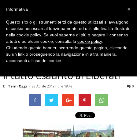
×
Informativa
Questo sito o gli strumenti terzi da questo utilizzati si avvalgono
di cookie necessari al funzionamento ed utili alle finalità illustrate
nella cookie policy. Se vuoi saperne di più o negare il consenso
a tutti o ad alcuni cookie, consulta la
cookie policy
.
Chiudendo questo banner, scorrendo questa pagina, cliccando
Ternana
su un link o proseguendo la navigazione in altra maniera,
Ternana – Foggia, si prevede
acconsenti all’uso dei cookie.
il tutto esaurito al Liberati
Di
Terni Oggi
-
28 Aprile 2012 - ore 18:49
0