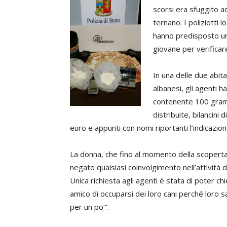
scorsi era sfuggito a
ternano. I poliziotti 
hanno predisposto un
giovane per verificar
In una delle due abita
albanesi, gli agenti 
contenente 100 gramm
distribuite, bilancini 
euro e appunti con nomi riportanti l’indicazi
La donna, che fino al momento della scopert
negato qualsiasi coinvolgimento nell’attività de
Unica richiesta agli agenti è stata di poter c
amico di occuparsi dei loro cani perché loro s
per un po’”.