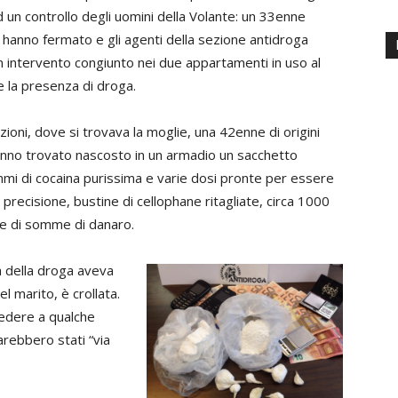
d un controllo degli uomini della Volante: un 33enne
lo hanno fermato e gli agenti della sezione antidroga
 intervento congiunto nei due appartamenti in uso al
e la presenza di droga.
zioni, dove si trovava la moglie, una 42enne di origini
hanno trovato nascosto in un armadio un sacchetto
i di cocaina purissima e varie dosi pronte per essere
di precisione, bustine di cellophane ritagliate, circa 1000
one di somme di danaro.
a della droga aveva
l marito, è crollata.
hiedere a qualche
arebbero stati “via