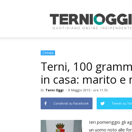
Terni
Oggi
Cronaca
Terni, 100 grammi
in casa: marito e 
Di
Terni Oggi
-
8 Maggio 2015 - ore 11:55
Condividi su Facebook
Tweet su Twi
Ieri pomeriggio gli ag
un uomo noto alle for