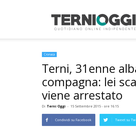
Terni
Oggi
Cronaca
Terni, 31enne alb
compagna: lei sca
viene arrestato
Di
Terni Oggi
-
15 Settembre 2015 - ore 16:15
Condividi su Facebook
Tweet su Twi