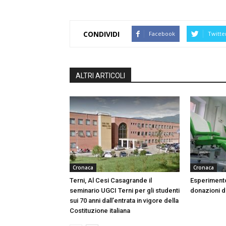
CONDIVIDI
Facebook
Twitte
ALTRI ARTICOLI
Cronaca
Cronaca
Terni, Al Cesi Casagrande il
Esperimento
seminario UGCI Terni per gli studenti
donazioni do
sui 70 anni dall’entrata in vigore della
Costituzione italiana