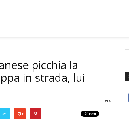
anese picchia la
ppa in strada, lui
0
tter