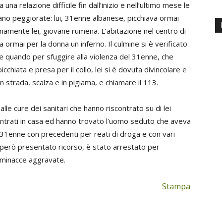
 una relazione difficile fin dall’inizio e nell’ultimo mese le
no peggiorate: lui, 31enne albanese, picchiava ormai
namente lei, giovane rumena. L’abitazione nel centro di
a ormai per la donna un inferno. Il culmine si è verificato
te quando per sfuggire alla violenza del 31enne, che
picchiata e presa per il collo, lei si è dovuta divincolare e
in strada, scalza e in pigiama, e chiamare il 113.
alle cure dei sanitari che hanno riscontrato su di lei
no entrati in casa ed hanno trovato l’uomo seduto che aveva
Il 31enne con precedenti per reati di droga e con vari
 però presentato ricorso, è stato arrestato per
e minacce aggravate.
Stampa