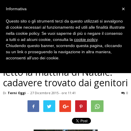
×
Informativa
Questo sito o gli strumenti terzi da questo utilizzati si avvalgono
di cookie necessari al funzionamento ed utili alle finalità illustrate
nella cookie policy. Se vuoi saperne di più o negare il consenso
a tutti o ad alcuni cookie, consulta la
cookie policy
.
Chiudendo questo banner, scorrendo questa pagina, cliccando
Cronaca
su un link o proseguendo la navigazione in altra maniera,
Terni, 33enne muore nel
acconsenti all’uso dei cookie.
letto la mattina di Natale:
cadavere trovato dai genitori
Di
Terni Oggi
-
27 Dicembre 2015 - ore 11:41
0