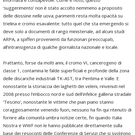
informata e consapevole. Come è noto, questo
‘suggerimento’ non è stato accolto nemmeno a proposito
delle diossine nelle uova; parimenti resta molta opacità su
trielina e cromo esavalente: tutto quel che sta emergendo si
deve solo a documenti di rango ministeriale, ad alcuni studi
ARPA, a spifferi provenienti da funzionari preoccupati,
all’intransigenza di qualche giornalista nazionale e locale.
Frattanto, forse da molti anni, il cromo VI, cancerogeno di
classe 1, contamina le falde superficiali e profonde della zona
delle discariche industriali TK-AST, tra Pentima e Valle. E
nonostante la storiaccia dei laghetti dei veleni, rinvenuti nel
2008 presso l’imbocco nord e sud dell’infelice galleria stradale
‘Tescino’, nonostante le vittime che pian piano stanno
coraggiosamente venendo fuori, nessuno ha fin qui ritenuto di
fornire alla comunità umbra notizie certe, fin quando Italia
Nostra e WWF non le hanno pubblicate direttamente sulla
base dei resoconti delle Conferenze di Servizi che si svolgono