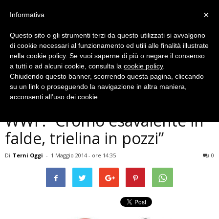
×
Informativa
Questo sito o gli strumenti terzi da questo utilizzati si avvalgono
di cookie necessari al funzionamento ed utili alle finalità illustrate
nella cookie policy. Se vuoi saperne di più o negare il consenso
a tutti o ad alcuni cookie, consulta la
cookie policy
.
Chiudendo questo banner, scorrendo questa pagina, cliccando
Cronaca
su un link o proseguendo la navigazione in altra maniera,
Terni, acqua, Italia Nostra-
acconsenti all’uso dei cookie.
WWF: ”Cromo esavalente in
falde, trielina in pozzi”
Di
Terni Oggi
-
1 Maggio 2014 - ore 14:35
0