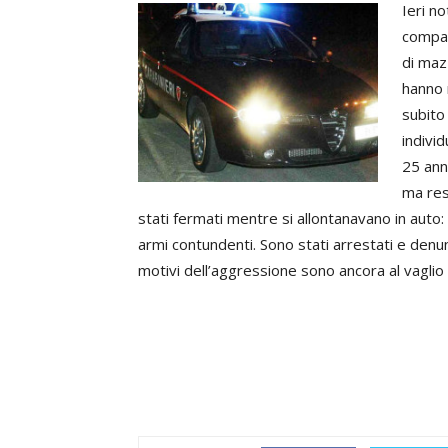
Ieri no
compag
di maz
hanno r
subito
individ
25 ann
ma res
stati fermati mentre si allontanavano in auto:
armi contundenti. Sono stati arrestati e denun
motivi dell’aggressione sono ancora al vaglio d