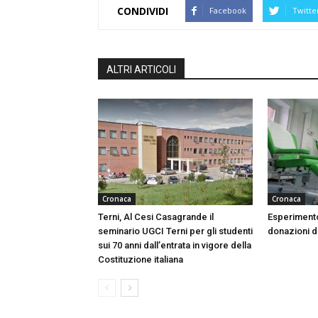
CONDIVIDI
Facebook
Twitte
ALTRI ARTICOLI
Cronaca
Cronaca
Terni, Al Cesi Casagrande il
Esperimento
seminario UGCI Terni per gli studenti
donazioni do
sui 70 anni dall’entrata in vigore della
Costituzione italiana