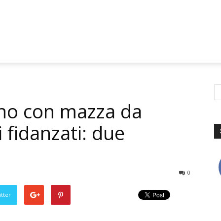
ono con mazza da
 fidanzati: due
0
tter