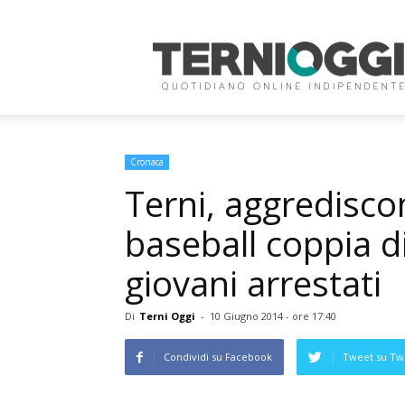
Terni
Oggi
Cronaca
Terni, aggredisc
baseball coppia di
giovani arrestati
Di
Terni Oggi
-
10 Giugno 2014 - ore 17:40
Condividi su Facebook
Tweet su Twi