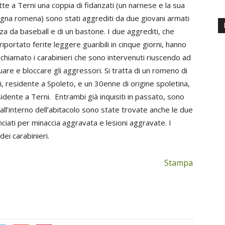
tte a Terni una coppia di fidanzati (un narnese e la sua
na romena) sono stati aggrediti da due giovani armati
za da baseball e di un bastone. I due aggrediti, che
iportato ferite leggere guaribili in cinque giorni, hanno
 chiamato i carabinieri che sono intervenuti riuscendo ad
uare e bloccare gli aggressori. Si tratta di un romeno di
i, residente a Spoleto, e un 30enne di origine spoletina,
idente a Terni. Entrambi già inquisiti in passato, sono
 all’interno dell’abitacolo sono state trovate anche le due
ciati per minaccia aggravata e lesioni aggravate. I
ei carabinieri.
Stampa