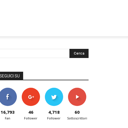
SEGUICI SU
16,793
46
4,718
60
Fan
Follower
Follower
Sottoscrittori