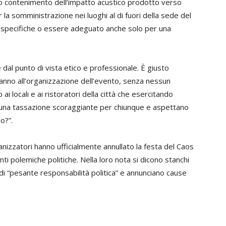
eo contenimento dell’impatto acustico prodotto verso
r la somministrazione nei luoghi al di fuori della sede del
specifiche o essere adeguato anche solo per una
dal punto di vista etico e professionale. È giusto
anno all’organizzazione dell’evento, senza nessun
i locali e ai ristoratori della città che esercitando
da una tassazione scoraggiante per chiunque e aspettano
o?”.
anizzatori hanno ufficialmente annullato la festa del Caos
ti polemiche politiche. Nella loro nota si dicono stanchi
o di “pesante responsabilità politica” e annunciano cause