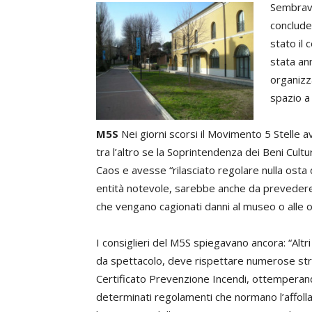
Sembrava
conclude
stato il 
stata ann
organizz
spazio a 
M5S
Nei giorni scorsi il Movimento 5 Stelle
tra l’altro se la Soprintendenza dei Beni Cult
Caos e avesse “rilasciato regolare nulla osta
entità notevole, sarebbe anche da prevedere
che vengano cagionati danni al museo o alle o
I consiglieri del M5S spiegavano ancora: “Altri
da spettacolo, deve rispettare numerose string
Certificato Prevenzione Incendi, ottemperando
determinati regolamenti che normano l’affolla