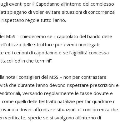
sugli eventi per il Capodanno all’interno del complesso
llati spiegano di voler evitare situazioni di concorrenza
 rispettano regole tutto l’anno.
 del M5S – chiederemo se il capitolato del bando delle
ell’utilizzo delle strutture per eventi non legati
te ed i cenoni di capodanno e se l’agibilità concessa
tacoli ed in che termini”.
a nota i consiglieri del M5S – non per contrastare
tività che durante l’anno devono rispettare prescrizioni e
renditoriali, versando regolarmente le tasse dovute e
 come quelli delle festività natalizie per far quadrare i
rovano a dover affrontare situazioni di concorrenza che
erificate, specie se si svolgono all’interno di