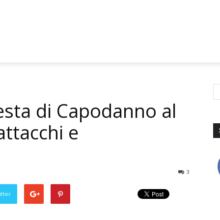
festa di Capodanno al
attacchi e
3
tter