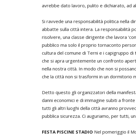
avrebbe dato lavoro, pulito e dichiarato, ad 
Si ravvede una responsabilità politica nella d
abbatte sulla città intera. La responsabilità p
risolvere, una classe dirigente che lavora ‘con
pubblico ma solo il proprio tornaconto perso
cultura del comune di Terni e i capigruppo di tu
che si apra urgentemente un confronto aperto
nella nostra città. In modo che non si possan
che la città non si trasformi in un dormitorio m
Detto questo gli organizzatori della manifesta
danni economici e di immagine subiti a fronte 
tutti gli altri luoghi della città avranno provv
pubblica sicurezza. Ci auguriamo, per tutti, un
FESTA PISCINE STADIO
Nel pomeriggio il Mo