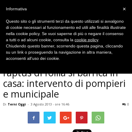
×
Informativa
Questo sito o gli strumenti terzi da questo utilizzati si avvalgono
di cookie necessari al funzionamento ed utili alle finalità illustrate
nella cookie policy. Se vuoi saperne di più o negare il consenso
a tutti o ad alcuni cookie, consulta la
cookie policy
.
Chiudendo questo banner, scorrendo questa pagina, cliccando
Cronaca
su un link o proseguendo la navigazione in altra maniera,
Terni, anziana in preda a
acconsenti all’uso dei cookie.
raptus di follia si barrica in
casa: intervento di pompieri
e municipale
Di
Terni Oggi
-
3 Agosto 2013 - ore 16:46
0