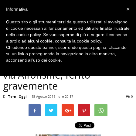
×
Informativa
Questo sito o gli strumenti terzi da questo utilizzati si avvalgono
di cookie necessari al funzionamento ed utili alle finalità illustrate
nella cookie policy. Se vuoi saperne di più o negare il consenso
a tutti o ad alcuni cookie, consulta la
cookie policy
.
Chiudendo questo banner, scorrendo questa pagina, cliccando
Cronaca
su un link o proseguendo la navigazione in altra maniera,
Terni, anziano investito in
acconsenti all’uso dei cookie.
via Alfonsine, ferito
gravemente
Di
Terni Oggi
-
18 Agosto 2015 - ore 20:17
0