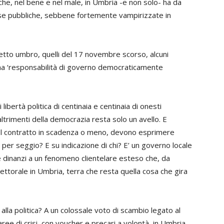
o che, nel bene e nel male, in Umbria -e non solo- ha da
orse pubbliche, sebbene fortemente vampirizzate in
imetto umbro, quelli del 17 novembre scorso, alcuni
una ‘responsabilità di governo democraticamente
 libertà politica di centinaia e centinaia di onesti
 altrimenti della democrazia resta solo un avello. E
 col contratto in scadenza o meno, devono esprimere
 per seggio? E su indicazione di chi? E’ un governo locale
dinanzi a un fenomeno clientelare esteso che, da
ttorale in Umbria, terra che resta quella cosa che gira
 alla politica? A un colossale voto di scambio legato al
aree di crisi, con voucher e precari a volontà, in Umbria