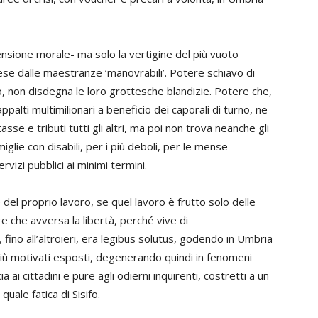
ensione morale- ma solo la vertigine del più vuoto
rese dalle maestranze ‘manovrabili’. Potere schiavo di
o, non disdegna le loro grottesche blandizie. Potere che,
palti multimilionari a beneficio dei caporali di turno, ne
se e tributi tutti gli altri, ma poi non trova neanche gli
amiglie con disabili, per i più deboli, per le mense
vizi pubblici ai minimi termini.
el proprio lavoro, se quel lavoro è frutto solo delle
re che avversa la libertà, perché vive di
fino all’altroieri, era legibus solutus, godendo in Umbria
più motivati esposti, degenerando quindi in fenomeni
a ai cittadini e pure agli odierni inquirenti, costretti a un
ale fatica di Sisifo.