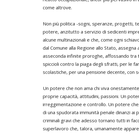
come altrove.
Non più politica -sogni, speranze, progetti, t
potere, anzitutto a servizio di sedicenti imp
alcune multinazionali e che, come ogni schiav
dal Comune alla Regione allo Stato, assegna ap
asseconda infinite proroghe, affossando tra tas
spiccioli contro la piaga degli sfratti, per le f
scolastiche, per una pensione decente, con ser
Un potere che non ama chi viva onestamente d
proprie capacità, attitudini, passioni. Un pote
irreggimentazione e controllo. Un potere che, 
di una spudorata immunità penale dinanzi ai 
criminali gravi che adesso tornano tutti in facci
superlavoro che, talora, umanamente appare qu