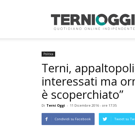
Terni
Oggi
Politica
Terni, appaltopoli,
interessati ma or
è scoperchiato”
Di
Terni Oggi
-
11 Dicembre 2016 - ore 17:35
Condividi su Facebook
Tweet su Twi