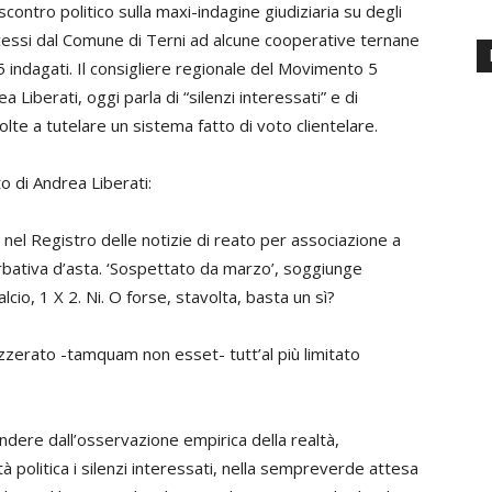
scontro politico sulla maxi-indagine giudiziaria su degli
cessi dal Comune di Terni ad alcune cooperative ternane
 indagati. Il consigliere regionale del Movimento 5
ea Liberati, oggi parla di “silenzi interessati” e di
lte a tutelare un sistema fatto di voto clientelare.
o di Andrea Liberati:
 nel Registro delle notizie di reato per associazione a
turbativa d’asta. ‘Sospettato da marzo’, soggiunge
lcio, 1 X 2. Ni. O forse, stavolta, basta un sì?
zzerato -tamquam non esset- tutt’al più limitato
ere dall’osservazione empirica della realtà,
tà politica i silenzi interessati, nella sempreverde attesa