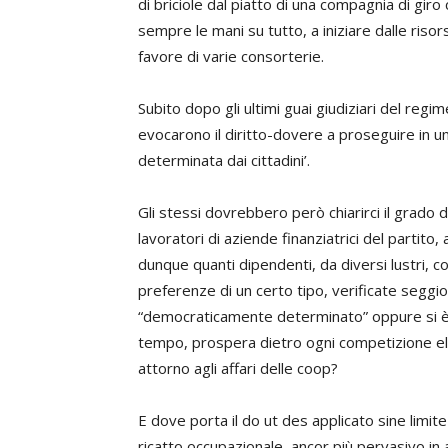
di briciole dal piatto di una compagnia di gir
sempre le mani su tutto, a iniziare dalle ris
favore di varie consorterie.
Subito dopo gli ultimi guai giudiziari del reg
evocarono il diritto-dovere a proseguire in 
determinata dai cittadini’.
Gli stessi dovrebbero però chiarirci il grado di
lavoratori di aziende finanziatrici del partito,
dunque quanti dipendenti, da diversi lustri,
preferenze di un certo tipo, verificate seggio
“democraticamente determinato” oppure si è 
tempo, prospera dietro ogni competizione ele
attorno agli affari delle coop?
E dove porta il do ut des applicato sine limite
ricatto occupazionale, ancor più pervasivo in 